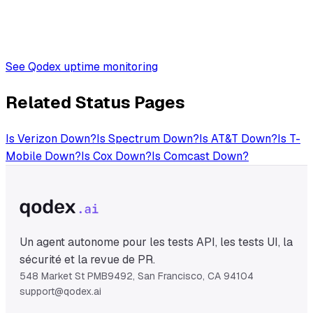
See Qodex uptime monitoring
Related Status Pages
Is
Verizon
Down?
Is
Spectrum
Down?
Is
AT&T
Down?
Is
T-
Mobile
Down?
Is
Cox
Down?
Is
Comcast
Down?
Un agent autonome pour les tests API, les tests UI, la
sécurité et la revue de PR.
548 Market St PMB9492, San Francisco, CA 94104
support@qodex.ai