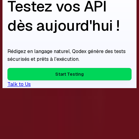
Testez vos API
dès aujourd'hui !
Rédigez en langage naturel, Qodex génère des tests
sécurisés et prêts à l'exécution.
Start Testing
Talk to Us
Un agent autonome pour les tests API, les tests UI, la
sécurité et la revue de PR.
548 Market St PMB9492, San Francisco, CA 94104