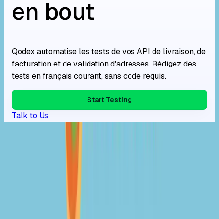
en bout
Qodex automatise les tests de vos API de livraison, de
facturation et de validation d'adresses. Rédigez des
tests en français courant, sans code requis.
Start Testing
Talk to Us
Un agent autonome pour les tests API, les tests UI, la
sécurité et la revue de PR.
548 Market St PMB9492, San Francisco, CA 94104
support@qodex.ai