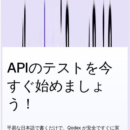
choose the right data format for your project.
How Can JSON Comments Enhance the Qodex.ai Request
Body?
How to enhance your Qodex.ai request body with JSON
Comments. Explore the benefits and best practices for
adding explanatory notes to your API requests.
APIのテストを今
すぐ始めましょ
う！
平易な日本語で書くだけで、Qodex が安全ですぐに実